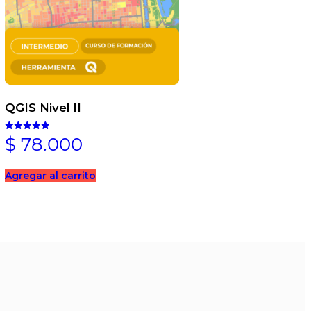
QGIS Nivel II
$
78.000
Valorado en
4.85
de 5
Agregar al carrito