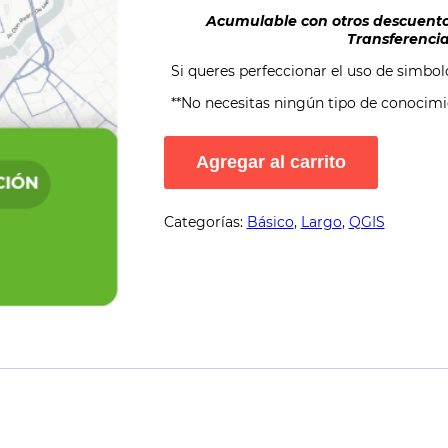
Acumulable con otros descuent
Transferenci
Si queres perfeccionar el uso de simbol
**No necesitas ningún tipo de conocimie
Simbología
Agregar al carrito
y
Mapas
Temáticos
1
Categorías:
Básico
,
Largo
,
QGIS
cantidad