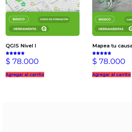
QGIS Nivel I
Mapea tu caus
$
78.000
$
78.000
Valorado en
Valorado en
4.97
5.00
de 5
de 5
Agregar al carrito
Agregar al carrito