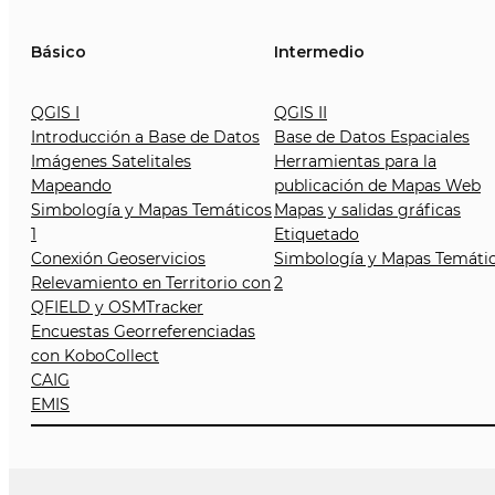
Básico
Intermedio
QGIS I
QGIS II
Introducción a Base de Datos
Base de Datos Espaciales
Imágenes Satelitales
Herramientas para la
Mapeando
publicación de Mapas Web
Simbología y Mapas Temáticos
Mapas y salidas gráficas
1
Etiquetado
Conexión Geoservicios
Simbología y Mapas Temáti
Relevamiento en Territorio con
2
QFIELD y OSMTracker
Encuestas Georreferenciadas
con KoboCollect
CAIG
EMIS