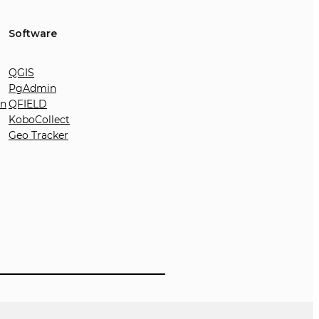
Software
QGIS
PgAdmin
on
QFIELD
KoboCollect
Geo Tracker