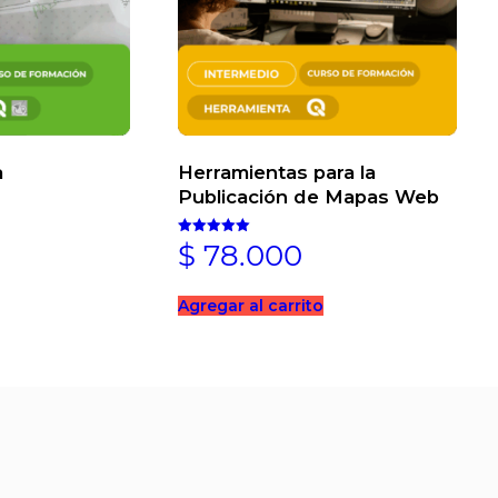
a
Herramientas para la
Publicación de Mapas Web
$
78.000
Valorado en
5.00
de 5
Agregar al carrito