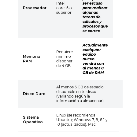
Intel
ser escaso
Procesador
core i5 o
para realizar
superior
algunas
tareas de
cálculos y
procesos que
se corren
Actualmente
cualquier
Requiere
equipo
Memoria
mínimo
nuevo
RAM
disponer
vendrá con
de 4 GB
al menos 8
GB de RAM
Al menos 5 GB de espacio
disponible en tu disco
Disco Duro
(variando según la
información a almacenar)
Linux (se recomienda
Sistema
Ubuntu); Windows 7, 8, 8.1 y
Operativo
10 (actualizados); Mac.