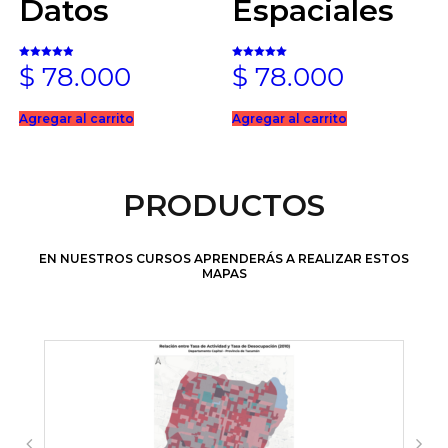
Datos
Espaciales
Valorado en
Valorado en
$
78.000
$
78.000
4.88
5.00
de 5
de 5
Agregar al carrito
Agregar al carrito
PRODUCTOS
EN NUESTROS CURSOS APRENDERÁS A REALIZAR ESTOS
MAPAS