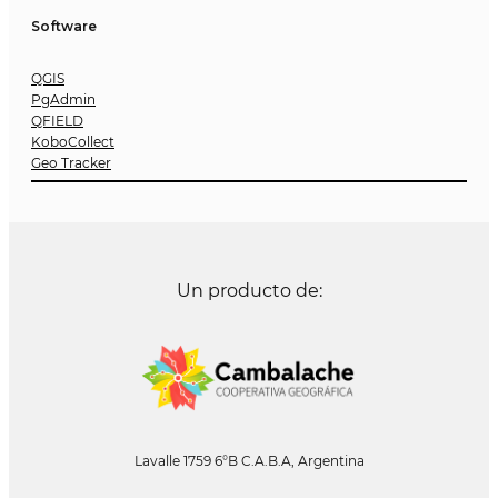
Software
QGIS
PgAdmin
QFIELD
KoboCollect
Geo Tracker
Un producto de:
Lavalle 1759 6°B C.A.B.A, Argentina