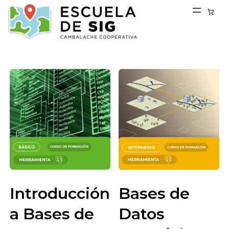
Saltar
al
contenido
Mostrando los 2 resultados
Introducción
Bases de
a Bases de
Datos